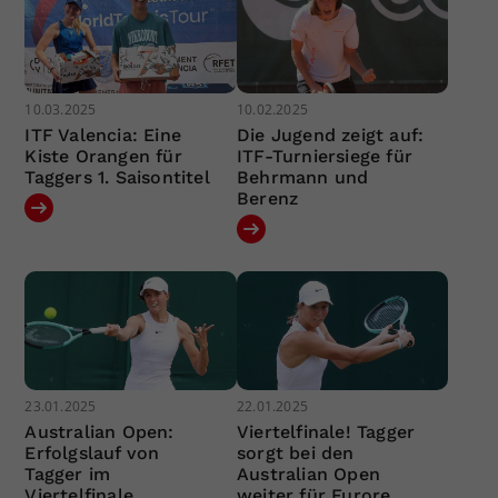
10.03.2025
10.02.2025
ITF Valencia: Eine
Die Jugend zeigt auf:
Kiste Orangen für
ITF-Turniersiege für
Taggers 1. Saisontitel
Behrmann und
Berenz
23.01.2025
22.01.2025
Australian Open:
Viertelfinale! Tagger
Erfolgslauf von
sorgt bei den
Tagger im
Australian Open
Viertelfinale
weiter für Furore