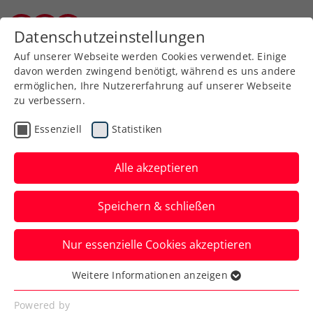
Zurück zur Newsübersicht
Datenschutzeinstellungen
Burgenländischer Tennisverband
Auf unserer Webseite werden Cookies verwendet. Einige
davon werden zwingend benötigt, während es uns andere
ermöglichen, Ihre Nutzererfahrung auf unserer Webseite
zu verbessern.
ITF
Turniere
Kids & Jugend
Essenziell
Statistiken
French Open: Tagger
stürmt ins Viertelfinale,
Alle akzeptieren
Behrmann draußen
Speichern & schließen
Beim Jugend-Grand-Slam-Turnier in Paris
Nur essenzielle Cookies akzeptieren
darf Erstere weiterhin von einem Coup im
Mädcheneinzel träumen.
Weitere Informationen anzeigen
Essenziell
Verfasst von: Manuel Wachta, 04.06.2025
Essenzielle Cookies werden für grundlegende
Powered by