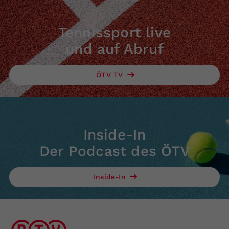
Tennissport live
und auf Abruf
ÖTV TV
Inside-In
Der Podcast des ÖTV
Inside-In