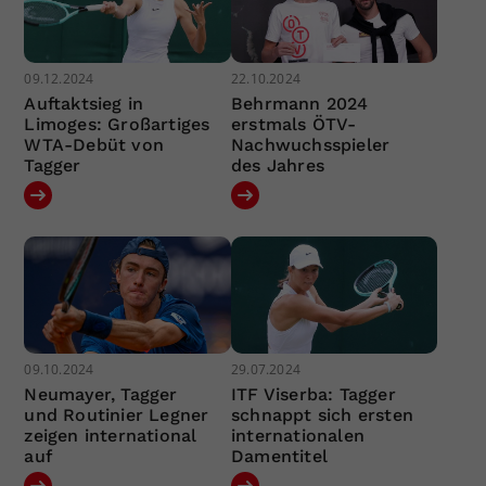
09.12.2024
22.10.2024
Auftaktsieg in
Behrmann 2024
Limoges: Großartiges
erstmals ÖTV-
WTA-Debüt von
Nachwuchsspieler
Tagger
des Jahres
09.10.2024
29.07.2024
Neumayer, Tagger
ITF Viserba: Tagger
und Routinier Legner
schnappt sich ersten
zeigen international
internationalen
auf
Damentitel