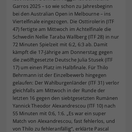
Garros 2025 – so wie schon zu Jahresbeginn
Dieser Wert speichert Ihre Consent-
Einstellungen. Unter anderem eine
bei den Australian Open in Melbourne – ins
zufällig generierte ID, für die
Viertelfinale eingezogen. Die Osttirolerin (ITF
Zweck
historische Speicherung Ihrer
47) fertigte am Mittwoch im Achtelfinale die
vorgenommen Einstellungen, falls der
Schwedin Nellie Taraba Wallberg (ITF 28) in nur
Webseiten-Betreiber dies eingestellt
72 Minuten Spielzeit mit 6:2, 6:3 ab. Damit
hat.
kämpft die 17-Jährige am Donnerstag gegen
die zwölftgesetzte Deutsche Julia Stusek (ITF
17) um einen Platz im Halbfinale. Für Thilo
Behrmann ist der Einzelbewerb hingegen
gelaufen: Der Wahlburgenländer (ITF 31) verlor
gleichfalls am Mittwoch in der Runde der
letzten 16 gegen den siebtgesetzten Rumänen
Yannick Theodor Alexandrescou (ITF 10) nach
55 Minuten mit 0:6, 1:6. „Es war ein super
Match von Alexandrescou, fast fehlerlos, und
von Thilo zu fehleranfällig“, erklärte Pascal