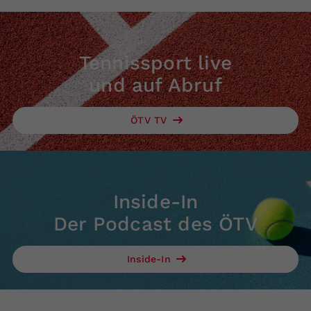
Tennissport live
und auf Abruf
ÖTV TV
Inside-In
Der Podcast des ÖTV
Inside-In