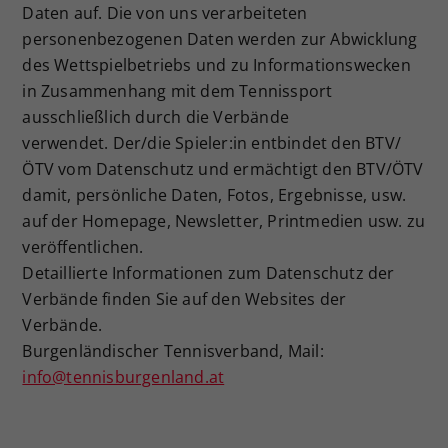
Daten auf. Die von uns verarbeiteten
Dieser Wert speichert Ihre Consent-
personenbezogenen Daten werden zur Abwicklung
Einstellungen. Unter anderem eine
des Wettspielbetriebs und zu Informationswecken
zufällig generierte ID, für die
Zweck
historische Speicherung Ihrer
in Zusammenhang mit dem Tennissport
vorgenommen Einstellungen, falls der
ausschließlich durch die Verbände
Webseiten-Betreiber dies eingestellt
verwendet. Der/die Spieler:in entbindet den BTV/
hat.
ÖTV vom Datenschutz und ermächtigt den BTV/ÖTV
damit, persönliche Daten, Fotos, Ergebnisse, usw.
auf der Homepage, Newsletter, Printmedien usw. zu
veröffentlichen.
Detaillierte Informationen zum Datenschutz der
Verbände finden Sie auf den Websites der
Verbände.
Burgenländischer Tennisverband, Mail:
info@tennisburgenland.at