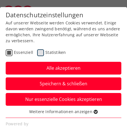
Datenschutzeinstellungen
Burgenländischer Tennisverband
Auf unserer Webseite werden Cookies verwendet. Einige
davon werden zwingend benötigt, während es uns andere
ermöglichen, Ihre Nutzererfahrung auf unserer Webseite
zu verbessern.
Referate und Ausschüsse
Essenziell
Statistiken
Alle akzeptieren
Speichern & schließen
Nur essenzielle Cookies akzeptieren
Weitere Informationen anzeigen
Wettspielausschuss
Essenziell
Essenzielle Cookies werden für grundlegende
Powered by
Vorsitz: Mag. Astrid Lörincz