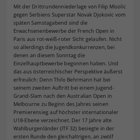
Mit der Drittrundenniederlage von Filip Misolic
Dieser Wert speichert Ihre Consent-
Einstellungen. Unter anderem eine
gegen Serbiens Superstar Novak Djokovic vom
zufällig generierte ID, für die
späten Samstagabend sind die
Zweck
historische Speicherung Ihrer
Erwachsenenbewerbe der French Open in
vorgenommen Einstellungen, falls der
Paris aus rot-weiß-roter Sicht gelaufen. Nicht
Webseiten-Betreiber dies eingestellt
so allerdings die Jugendkonkurrenzen, bei
hat.
denen an diesem Sonntag die
Einzelhauptbewerbe begonnen haben. Und
das aus österreichischer Perspektive äußerst
erfreulich: Denn Thilo Behrmann hat bei
seinem zweiten Auftritt bei einem Jugend-
Grand-Slam nach den Australian Open in
Melbourne zu Beginn des Jahres seinen
Premierensieg auf höchster internationaler
U18-Ebene verzeichnet. Der 17 Jahre alte
Wahlburgenländer (ITF 32) besiegte in der
ersten Runde den gleichaltrigen, an zwölf