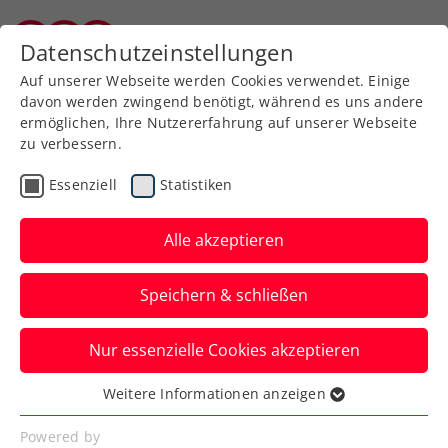
Zurück zur Newsübersicht
Datenschutzeinstellungen
Burgenländischer Tennisverband
Auf unserer Webseite werden Cookies verwendet. Einige
davon werden zwingend benötigt, während es uns andere
ermöglichen, Ihre Nutzererfahrung auf unserer Webseite
zu verbessern.
ITF
Turniere
Kids & Jugend
Essenziell
Statistiken
French Open: Behrmann
feiert Jugend-Grand-
Alle akzeptieren
Slam-Premierensieg
Speichern & schließen
Die ÖTV-Nachwuchshoffnung nimmt in
Nur essenzielle Cookies akzeptieren
Paris gleich die Nummer zwölf der
Setzliste raus.
Weitere Informationen anzeigen
Essenziell
Verfasst von: Manuel Wachta, 01.06.2025
Essenzielle Cookies werden für grundlegende
Powered by