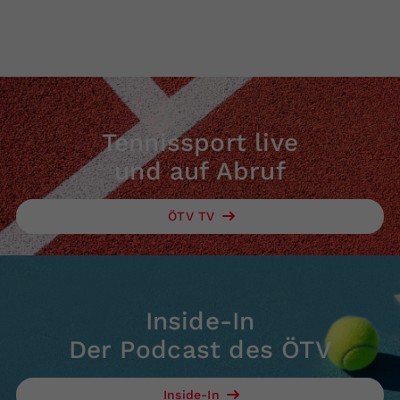
Tennissport live
und auf Abruf
ÖTV TV
Inside-In
Der Podcast des ÖTV
Inside-In