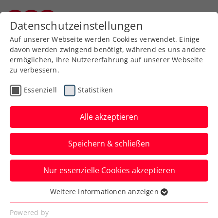
Datenschutzeinstellungen
Burgenländischer Tennisverband
Auf unserer Webseite werden Cookies verwendet. Einige
davon werden zwingend benötigt, während es uns andere
ermöglichen, Ihre Nutzererfahrung auf unserer Webseite
zu verbessern.
Downloads
Essenziell
Statistiken
Alle akzeptieren
Speichern & schließen
Nur essenzielle Cookies akzeptieren
Download-Center
Weitere Informationen anzeigen
Essenziell
Essenzielle Cookies werden für grundlegende
Powered by