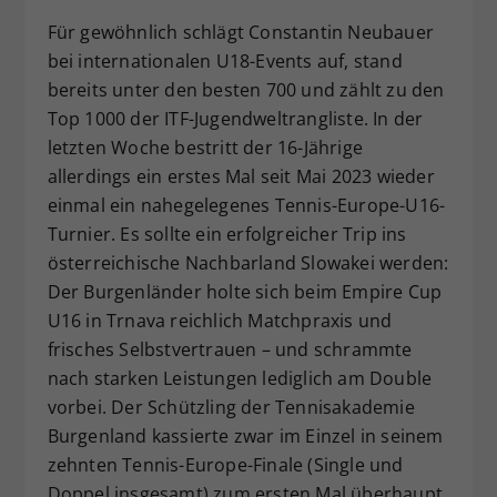
Dieser Wert speichert Ihre Consent-
Für gewöhnlich schlägt Constantin Neubauer
Einstellungen. Unter anderem eine
bei internationalen U18-Events auf, stand
zufällig generierte ID, für die
bereits unter den besten 700 und zählt zu den
Zweck
historische Speicherung Ihrer
Top 1000 der ITF-Jugendweltrangliste. In der
vorgenommen Einstellungen, falls der
letzten Woche bestritt der 16-Jährige
Webseiten-Betreiber dies eingestellt
hat.
allerdings ein erstes Mal seit Mai 2023 wieder
einmal ein nahegelegenes Tennis-Europe-U16-
Turnier. Es sollte ein erfolgreicher Trip ins
österreichische Nachbarland Slowakei werden:
Der Burgenländer holte sich beim Empire Cup
U16 in Trnava reichlich Matchpraxis und
frisches Selbstvertrauen – und schrammte
nach starken Leistungen lediglich am Double
vorbei. Der Schützling der Tennisakademie
Burgenland kassierte zwar im Einzel in seinem
zehnten Tennis-Europe-Finale (Single und
Doppel insgesamt) zum ersten Mal überhaupt