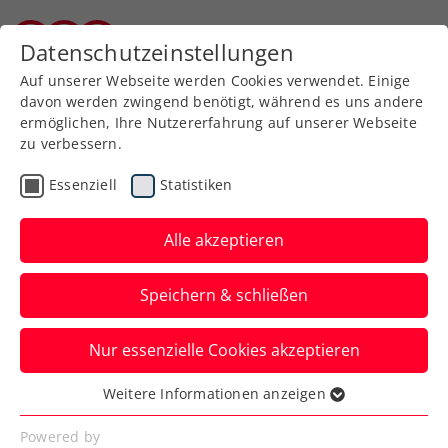
Zurück zur Newsübersicht
Datenschutzeinstellungen
Burgenländischer Tennisverband
Auf unserer Webseite werden Cookies verwendet. Einige
davon werden zwingend benötigt, während es uns andere
ermöglichen, Ihre Nutzererfahrung auf unserer Webseite
zu verbessern.
Turniere
Kids & Jugend
Essenziell
Statistiken
TE Trnava: Starker
Neubauer schrammt
Alle akzeptieren
lediglich am Double
Speichern & schließen
vorbei
Nur essenzielle Cookies akzeptieren
Das ÖTV-Nachwuchstalent verbucht in
der Slowakei ein Einzelfinale und einen
Weitere Informationen anzeigen
Essenziell
Doppeltitel.
Essenzielle Cookies werden für grundlegende
Powered by