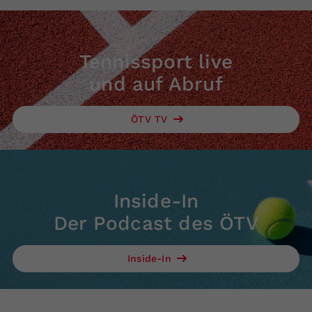
Tennissport live
und auf Abruf
ÖTV TV
Inside-In
Der Podcast des ÖTV
Inside-In