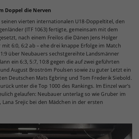
 im Doppel die Nerven
seinen vierten internationalen U18-Doppeltitel, den
rgenländer (ITF 1063) fertigte, gemeinsam mit dem
gesetzt, nach einem Freilos die Dänen Jens Holger
mit 6:0, 6:2 ab – ehe drei knappe Erfolge im Match
6, 11:9 über Neubauers sechstgereihte Landsmänner
nn ein 6:3, 5:7, 10:8 gegen die auf zwei geführten
und August Broström Poulsen sowie zu guter Letzt ein
ierten Deutschen Mats Egbring und Tom Frederik Siebold.
urück unter die Top 1000 des Rankings. Im Einzel war’s
reulich gelaufen: Neubauer unterlag so wie Gruber im
i, Lana Srejic bei den Mädchen in der ersten