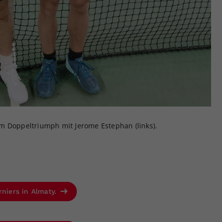
m Doppeltriumph mit Jerome Estephan (links).
rniers in Almaty.