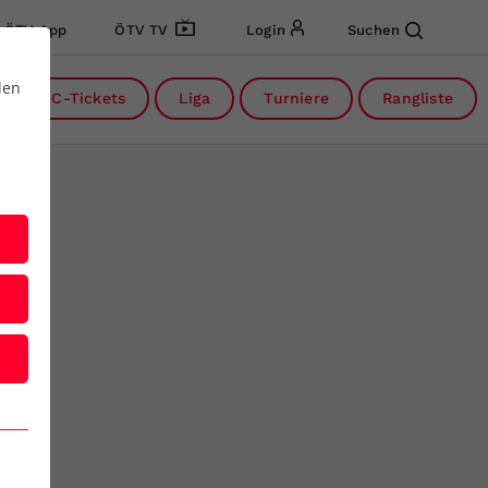
ÖTV App
ÖTV TV
Login
Suchen
den
DC-Tickets
Liga
Turniere
Rangliste