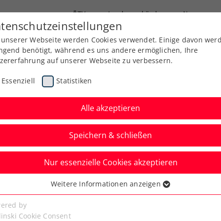
ÖTV
Landesverbände
News
tenschutzeinstellungen
 unserer Webseite werden Cookies verwendet. Einige davon wer
Ausbildung
Services
Über uns
ngend benötigt, während es uns andere ermöglichen, Ihre
zererfahrung auf unserer Webseite zu verbessern.
Essenziell
Statistiken
Alle akzeptieren
Speichern & schließen
Nur essenzielle Cookies akzeptieren
hrmann stellt größten
Weitere Informationen anzeigen
ssenziell
h ein
senzielle Cookies werden für grundlegende Funktionen der
ered by
bseite benötigt. Dadurch ist gewährleistet, dass die Webseite
linski Cookie Consent