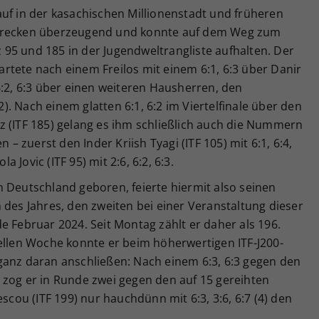
auf in der kasachischen Millionenstadt und früheren
Strecken überzeugend und konnte auf dem Weg zum
tz 95 und 185 in der Jugendweltrangliste aufhalten. Der
startete nach einem Freilos mit einem 6:1, 6:3 über Danir
6:2, 6:3 über einen weiteren Hausherren, den
52). Nach einem glatten 6:1, 6:2 im Viertelfinale über den
z (ITF 185) gelang es ihm schließlich auch die Nummern
 – zuerst den Inder Kriish Tyagi (ITF 105) mit 6:1, 6:4,
Jovic (ITF 95) mit 2:6, 6:2, 6:3.
 Deutschland geboren, feierte hiermit also seinen
 des Jahres, den zweiten bei einer Veranstaltung dieser
e Februar 2024. Seit Montag zählt er daher als 196.
uellen Woche konnte er beim höherwertigen ITF-J200-
ganz daran anschließen: Nach einem 6:3, 6:3 gegen den
 zog er in Runde zwei gegen den auf 15 gereihten
ou (ITF 199) nur hauchdünn mit 6:3, 3:6, 6:7 (4) den