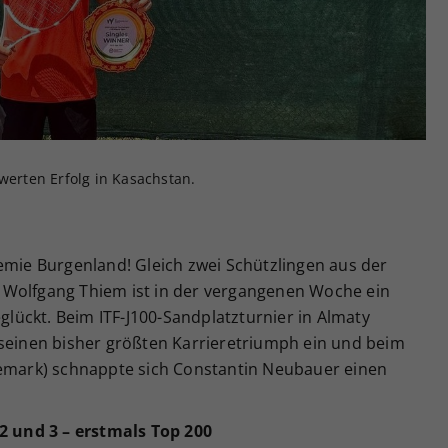
Zweck
generierte ID, für die historische Speicherung
Ihrer vorgenommen Einstellungen, falls der
Webseiten-Betreiber dies eingestellt hat.
rten Erfolg in Kasachstan.
emie Burgenland! Gleich zwei Schützlingen aus der
 Wolfgang Thiem ist in der vergangenen Woche ein
eglückt. Beim ITF-J100-Sandplatzturnier in Almaty
 seinen bisher größten Karrieretriumph ein und beim
nemark) schnappte sich Constantin Neubauer einen
 und 3 – erstmals Top 200