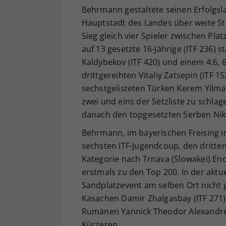
Behrmann gestaltete seinen Erfolgsl
Hauptstadt des Landes über weite 
Sieg gleich vier Spieler zwischen Pla
auf 13 gesetzte 16-Jährige (ITF 236) 
Kaldybekov (ITF 420) und einem 4:6, 
drittgereihten Vitaliy Zatsepin (ITF 1
sechstgelisteten Türken Kerem Yilma
zwei und eins der Setzliste zu schlagen
danach den topgesetzten Serben Nikola 
Behrmann, im bayerischen Freising in
sechsten ITF-Jugendcoup, den dritten
Kategorie nach Trnava (Slowakei) End
erstmals zu den Top 200. In der akt
Sandplatzevent am selben Ort nicht 
Kasachen Damir Zhalgasbay (ITF 271)
Rumänen Yannick Theodor Alexandresc
Kürzeren.