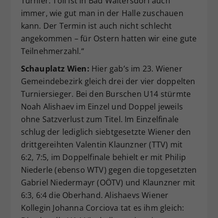
Turnier. Toll ist in Bad Waltersdorf auch
immer, wie gut man in der Halle zuschauen
kann. Der Termin ist auch nicht schlecht
angekommen – für Ostern hatten wir eine gute
Teilnehmerzahl.“
Schauplatz Wien:
Hier gab’s im 23. Wiener
Gemeindebezirk gleich drei der vier doppelten
Turniersieger. Bei den Burschen U14 stürmte
Noah Alishaev im Einzel und Doppel jeweils
ohne Satzverlust zum Titel. Im Einzelfinale
schlug der lediglich siebtgesetzte Wiener den
drittgereihten Valentin Klaunzner (TTV) mit
6:2, 7:5, im Doppelfinale behielt er mit Philip
Niederle (ebenso WTV) gegen die topgesetzten
Gabriel Niedermayr (OÖTV) und Klaunzner mit
6:3, 6:4 die Oberhand. Alishaevs Wiener
Kollegin Johanna Corciova tat es ihm gleich: