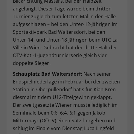
Blickrichtung Masters, bei der Halbzeit
Dieser Wert speichert Ihre Consent-
angelangt. Dieser Tage wurde beim dritten
Einstellungen. Unter anderem eine
Turnier zugleich zum letzten Mal in der Halle
zufällig generierte ID, für die
aufgeschlagen – bei den Unter-12-Jährigen im
Zweck
historische Speicherung Ihrer
Sportaktivpark Bad Waltersdorf, bei den
vorgenommen Einstellungen, falls der
Unter-14- und Unter-18-Jährigen beim UTC La
Webseiten-Betreiber dies eingestellt
hat.
Ville in Wien. Gebracht hat der dritte Halt der
ÖTV-Kat.-1-Jugendturnierserie gleich vier
doppelte Sieger.
Schauplatz Bad Waltersdorf:
Nach seiner
Endspielniederlage im Februar bei der zweiten
Station in Oberpullendorf hat’s für Kian Kren
diesmal mit dem U12-Titelgewinn geklappt.
Der zweitgesetzte Wiener musste lediglich im
Semifinale beim 0:6, 6:4, 6:1 gegen Jakob
Mittermayr (OÖTV) einen Satz hergeben und
schlug im Finale vom Dienstag Luca Lingfeld