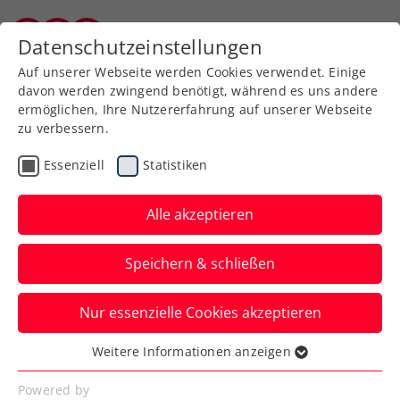
Zurück zur Newsübersicht
Datenschutzeinstellungen
Burgenländischer Tennisverband
Auf unserer Webseite werden Cookies verwendet. Einige
davon werden zwingend benötigt, während es uns andere
ermöglichen, Ihre Nutzererfahrung auf unserer Webseite
zu verbessern.
Kids & Jugend
Essenziell
Statistiken
BIDI BADU ÖTV Jugend
Circuit: Double für
Alle akzeptieren
Neumüller, Alishaev,
Speichern & schließen
Corciova und Dressler
Nur essenzielle Cookies akzeptieren
Das dritte Turnier der ÖTV-Kat.-1-
Jugendturnierserie bringt gleich vier
Weitere Informationen anzeigen
Essenziell
doppelte Sieger.
Essenzielle Cookies werden für grundlegende
Powered by