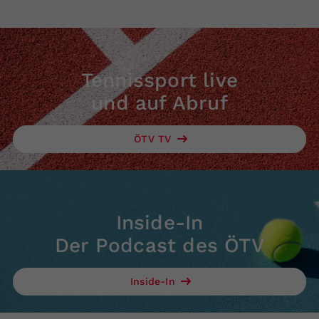
Tennissport live
und auf Abruf
ÖTV TV
Inside-In
Der Podcast des ÖTV
Inside-In