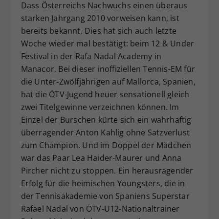
Dass Österreichs Nachwuchs einen überaus
Dieser Wert speichert Ihre Consent-
starken Jahrgang 2010 vorweisen kann, ist
Einstellungen. Unter anderem eine
bereits bekannt. Dies hat sich auch letzte
zufällig generierte ID, für die
Woche wieder mal bestätigt: beim 12 & Under
Zweck
historische Speicherung Ihrer
vorgenommen Einstellungen, falls der
Festival in der Rafa Nadal Academy in
Webseiten-Betreiber dies eingestellt
Manacor. Bei dieser inoffiziellen Tennis-EM für
hat.
die Unter-Zwölfjährigen auf Mallorca, Spanien,
hat die ÖTV-Jugend heuer sensationell gleich
zwei Titelgewinne verzeichnen können. Im
Einzel der Burschen kürte sich ein wahrhaftig
überragender Anton Kahlig ohne Satzverlust
zum Champion. Und im Doppel der Mädchen
war das Paar Lea Haider-Maurer und Anna
Pircher nicht zu stoppen. Ein herausragender
Erfolg für die heimischen Youngsters, die in
der Tennisakademie von Spaniens Superstar
Rafael Nadal von ÖTV-U12-Nationaltrainer