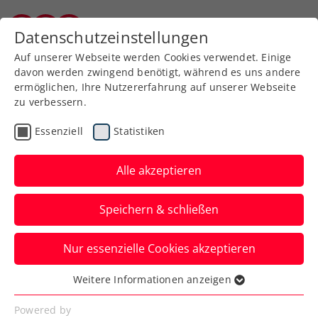
Zurück zur Newsübersicht
Datenschutzeinstellungen
Burgenländischer Tennisverband
Auf unserer Webseite werden Cookies verwendet. Einige
davon werden zwingend benötigt, während es uns andere
ermöglichen, Ihre Nutzererfahrung auf unserer Webseite
zu verbessern.
Turniere
Kids & Jugend
Essenziell
Statistiken
12 & Under Festival:
Kahlig und Haider-
Alle akzeptieren
Maurer/Pircher
Speichern & schließen
triumphieren bei
inoffizieller EM
Nur essenzielle Cookies akzeptieren
Weitere Informationen anzeigen
Die ÖTV-Kids spielen in der Rafa Nadal
Essenziell
Academy auf Mallorca gegen europäische
Essenzielle Cookies werden für grundlegende
Powered by