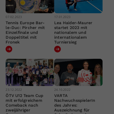
07.02.2023
17.01.2023
Tennis Europe Bar-
Lea Haider-Maurer
le-Duc: Pircher mit
startet 2023 mit
Einzelfinale und
nationalem und
Doppeltitel mit
internationalem
Fronek
Turniersieg
23.12.2022
24.10.2022
ÖTV U12 Team Cup
VARTA
mit erfolgreichem
NachwuchsspielerIn
Comeback nach
des Jahres:
zweijähriger
Auszeichnung für