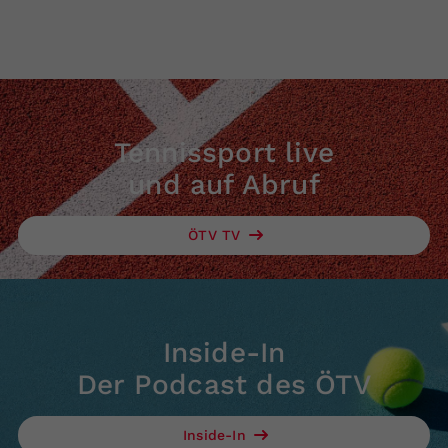
Tennissport live
und auf Abruf
ÖTV TV
Inside-In
Der Podcast des ÖTV
Inside-In